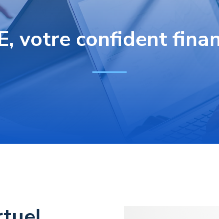
, votre confident finan
rtuel