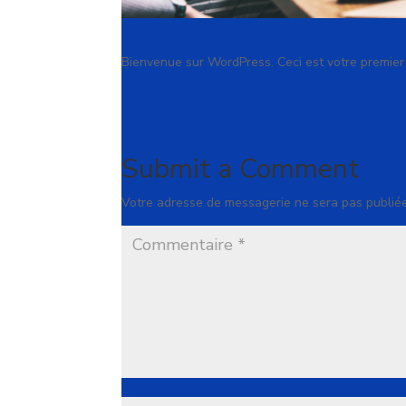
Bienvenue sur WordPress. Ceci est votre premier a
Submit a Comment
Votre adresse de messagerie ne sera pas publiée