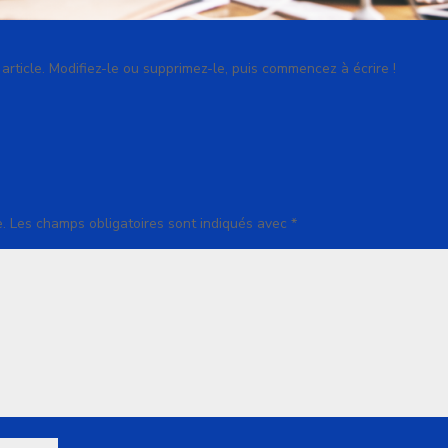
rticle. Modifiez-le ou supprimez-le, puis commencez à écrire !
.
Les champs obligatoires sont indiqués avec
*